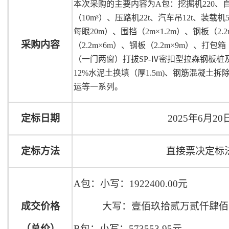
本
次采购的
主要内容为
A包：挖掘机220、
（10m³）、压路机22t、汽车吊12t、装载
每眼20m）、围挡（2m×1.2m）、钢板（2.
采购内容
（2.2m×6m）、钢板（2.2m×9m）、打
（一门两窗）打拔SP-Ⅳ密扣型拉森钢板桩
12%水泥土换填（厚1.5m)、钢筋混凝土
运等一系列。
定标日期
2025年6月20
定标方法
直接票决定标
A包：小写：1922400.00元
成交价格
大写：壹佰玖拾贰万贰仟肆佰
（
总价
）
B包：小写：573553.95元